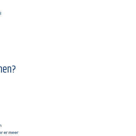
l
men?
n
or er meer