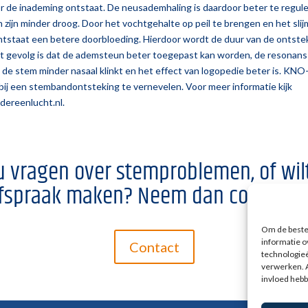
r de inademing ontstaat. De neusademhaling is daardoor beter te regul
en zijn minder droog. Door het vochtgehalte op peil te brengen en het slij
ntstaat een betere doorbloeding. Hierdoor wordt de duur van de ontste
t gevolg is dat de ademsteun beter toegepast kan worden, de resonans
de stem minder nasaal klinkt en het effect van logopedie beter is. KNO
bij een stembandontsteking te vernevelen. Voor meer informatie kijk
dereenlucht.nl
.
u vragen over stemproblemen, of wil
fspraak maken? Neem dan contact o
Om de beste 
informatie o
Contact
technologieë
verwerken. A
invloed hebb