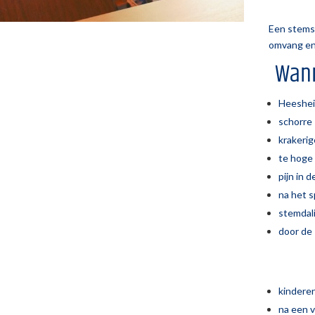
Een stemst
omvang en
Wann
Heeshei
schorre
krakeri
te hoge
pijn in 
na het s
stemdali
door de
kindere
na een 