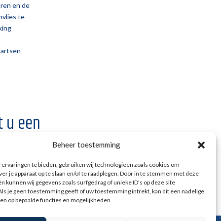
eren en de
mvlies te
king
-artsen
t u een
p.
Beheer toestemming
ervaringen te bieden, gebruiken wij technologieën zoals cookies om
ver je apparaat op te slaan en/of te raadplegen. Door in te stemmen met deze
n kunnen wij gegevens zoals surfgedrag of unieke ID's op deze site
ls je geen toestemming geeft of uw toestemming intrekt, kan dit een nadelige
en op bepaalde functies en mogelijkheden.