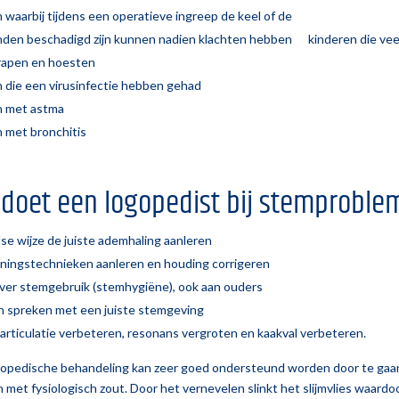
 waarbij tijdens een operatieve ingreep de keel of de
den beschadigd zijn kunnen nadien klachten hebben kinderen die vee
rapen en hoesten
n die een virusinfectie hebben gehad
n met astma
 met bronchitis
 doet een logopedist bij stemproble
se wijze de juiste ademhaling aanleren
ningstechnieken aanleren en houding corrigeren
over stemgebruik (stemhygiëne), ook aan ouders
en spreken met een juiste stemgeving
articulatie verbeteren, resonans vergroten en kaakval verbeteren.
ogopedische behandeling kan zeer goed ondersteund worden door te gaa
 met fysiologisch zout. Door het vernevelen slinkt het slijmvlies waardo