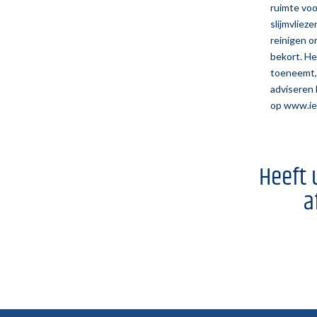
ruimte voo
slijmvliez
reinigen o
bekort. He
toeneemt, 
adviseren 
op
www.ie
Heeft 
a