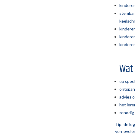
kinderen
stemban
keelsch
kindere
kindere
kinderen
Wat
op speel
ontspan
advies 
het ler
zonodig 
Tip: de l
vernevelen