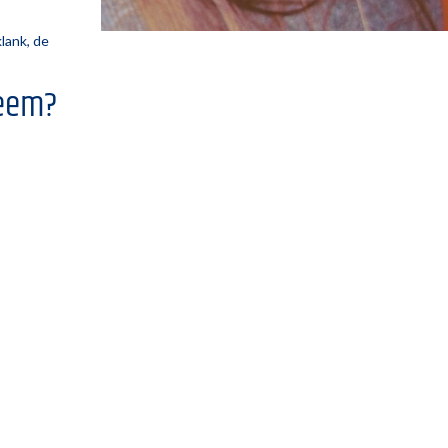
lank, de
leem?