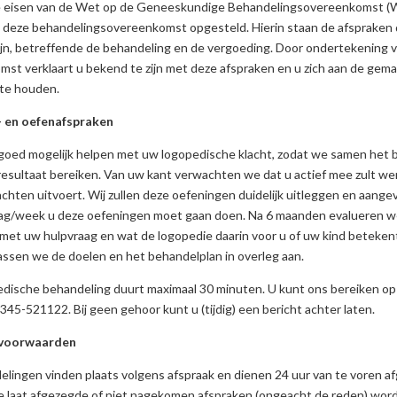
 eisen van de Wet op de Geneeskundige Behandelingsovereenkomst 
s deze behandelingsovereenkomst opgesteld. Hierin staan de afspraken 
jn, betreffende de behandeling en de vergoeding. Door ondertekening 
st verklaart u bekend te zijn met deze afspraken en u zich aan de gem
 te houden.
 en oefenafspraken
o goed mogelijk helpen met uw logopedische klacht, zodat we samen het 
resultaat bereiken. Van uw kant verwachten we dat u actief mee zult we
chten uitvoert. Wij zullen deze oefeningen duidelijk uitleggen en aang
dag/week u deze oefeningen moet gaan doen. Na 6 maanden evalueren 
 met uw hulpvraag en wat de logopedie daarin voor u of uw kind betekent
passen we de doelen en het behandelplan in overleg aan.
dische behandeling duurt maximaal 30 minuten. U kunt ons bereiken op
45-521122. Bij geen gehoor kunt u (tijdig) een bericht achter laten.
svoorwaarden
lingen vinden plaats volgens afspraak en dienen 24 uur van te voren a
 laat afgezegde of niet nagekomen afspraken (ongeacht de reden) word