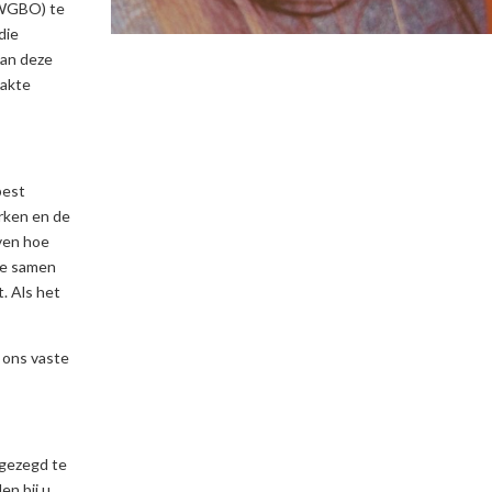
(WGBO) te
die
van deze
aakte
best
rken en de
even hoe
we samen
. Als het
 ons vaste
fgezegd te
en bij u