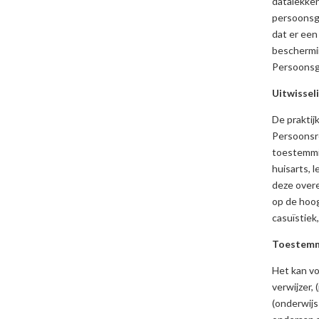
datalekken
persoonsg
dat er een
beschermin
Persoons
Uitwissel
De praktij
Persoonsre
toestemmi
huisarts, 
deze overe
op de hoog
casuïstiek
Toestemmi
Het kan vo
verwijzer,
(onderwijs