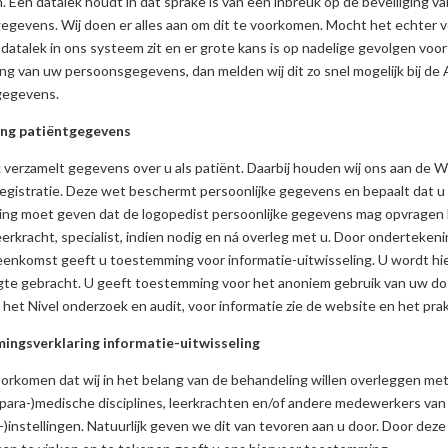
. Een datalek houdt in dat sprake is van een inbreuk op de beveiliging va
egevens. Wij doen er alles aan om dit te voorkomen. Mocht het echter
 datalek in ons systeem zit en er grote kans is op nadelige gevolgen voor
g van uw persoonsgegevens, dan melden wij dit zo snel mogelijk bij de 
gegevens.
ing patiëntgegevens
k verzamelt gegevens over u als patiënt. Daarbij houden wij ons aan de 
gistratie. Deze wet beschermt persoonlijke gegevens en bepaalt dat u
ng moet geven dat de logopedist persoonlijke gegevens mag opvragen b
leerkracht, specialist, indien nodig en ná overleg met u. Door onderteken
enkomst geeft u toestemming voor informatie-uitwisseling. U wordt hier
te gebracht. U geeft toestemming voor het anoniem gebruik van uw do
, het Nivel onderzoek en audit, voor informatie zie de website en het prak
ngsverklaring informatie-uitwisseling
orkomen dat wij in het belang van de behandeling willen overleggen me
 (para-)medische disciplines, leerkrachten en/of andere medewerkers van
-)instellingen. Natuurlijk geven we dit van tevoren aan u door. Door deze