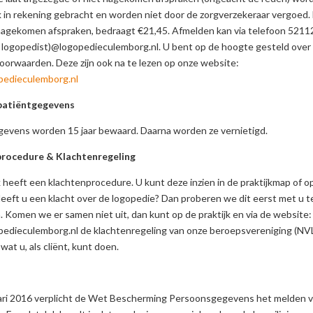
k in rekening gebracht en worden niet door de zorgverzekeraar vergoed. 
nagekomen afspraken, bedraagt €21,45. Afmelden kan via telefoon 52112
 logopedist)@logopedieculemborg.nl. U bent op de hoogte gesteld over
oorwaarden. Deze zijn ook na te lezen op onze website:
edieculemborg.nl
patiëntgegevens
gevens worden 15 jaar bewaard. Daarna worden ze vernietigd.
rocedure & Klachtenregeling
k heeft een klachtenprocedure. U kunt deze inzien in de praktijkmap of o
eeft u een klacht over de logopedie? Dan proberen we dit eerst met u t
 Komen we er samen niet uit, dan kunt op de praktijk en via de website:
edieculemborg.nl de klachtenregeling van onze beroepsvereniging (NVL
wat u, als cliënt, kunt doen.
uari 2016 verplicht de Wet Bescherming Persoonsgegevens het melden 