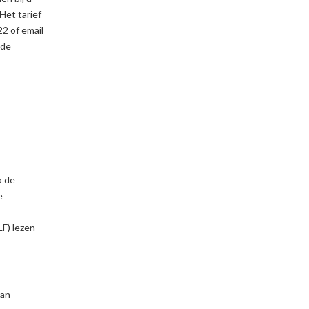
Het tarief
2 of email
 de
p de
e
F) lezen
van