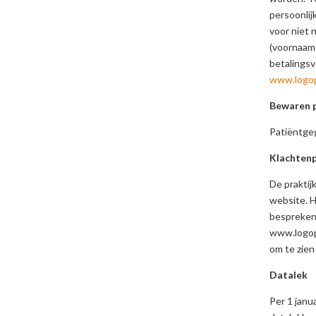
persoonlij
voor niet 
(voornaam
betalingsv
www.logop
Bewaren 
Patiëntge
Klachtenp
De praktij
website. H
bespreken.
www.logop
om te zien 
Datalek
Per 1 jan