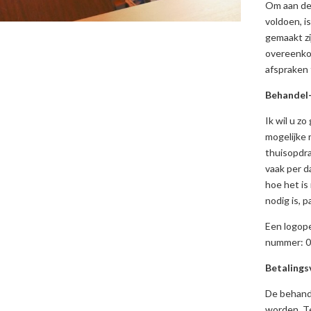
Om aan de
voldoen, i
gemaakt zi
overeenkom
afspraken
Behandel-
Ik wil u z
mogelijke 
thuisopdra
vaak per 
hoe het is
nodig is, 
Een logope
nummer: 03
Betaling
De behande
worden. Te