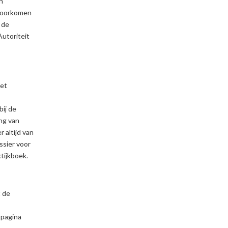
n
 voorkomen
 de
Autoriteit
Wet
ij de
ing van
 altijd van
ssier voor
tijkboek.
t de
 pagina