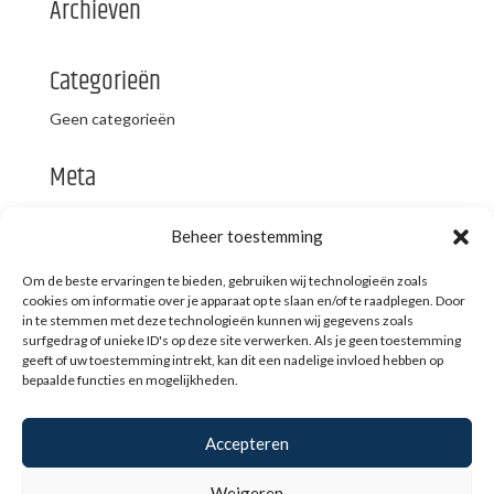
Archieven
Categorieën
Geen categorieën
Meta
Login
Beheer toestemming
Vermeldingen feed
Reacties feed
Om de beste ervaringen te bieden, gebruiken wij technologieën zoals
cookies om informatie over je apparaat op te slaan en/of te raadplegen. Door
WordPress.org
in te stemmen met deze technologieën kunnen wij gegevens zoals
surfgedrag of unieke ID's op deze site verwerken. Als je geen toestemming
geeft of uw toestemming intrekt, kan dit een nadelige invloed hebben op
bepaalde functies en mogelijkheden.
Klachtenregeling
Klachtencommissie
Accepteren
Betalingsvoorwaarden
Privacy
Behandelovereenkomst
Weigeren